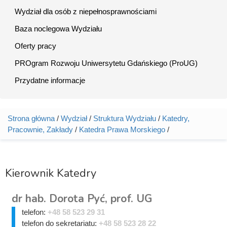
Wydział dla osób z niepełnosprawnościami
Baza noclegowa Wydziału
Oferty pracy
PROgram Rozwoju Uniwersytetu Gdańskiego (ProUG)
Przydatne informacje
Strona główna
/
Wydział
/
Struktura Wydziału
/
Katedry,
Jesteś tutaj
Pracownie, Zakłady
/
Katedra Prawa Morskiego
/
Kierownik Katedry
dr hab. Dorota Pyć, prof. UG
telefon:
+48 58 523 29 31
telefon do sekretariatu:
+48 58 523 28 22