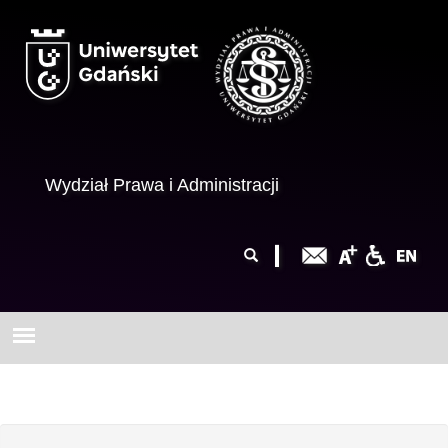
Przejdź do treści
Wydział Prawa i Administracji
Formularz
Szukaj
wyszukiwania