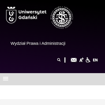
Przejdź do treści
Wydział Prawa i Administracji
Formularz
Szukaj
wyszukiwania