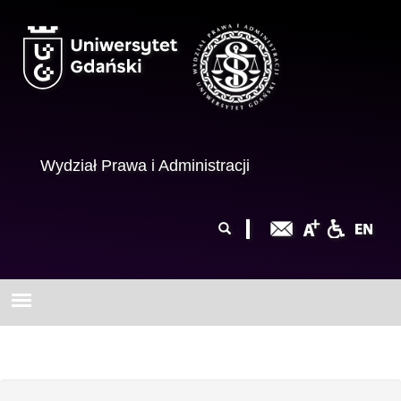
Przejdź do treści
Wydział Prawa i Administracji
Formularz
Szukaj
wyszukiwania