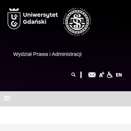
Przejdź do treści
Wydział Prawa i Administracji
Formularz
Szukaj
wyszukiwania