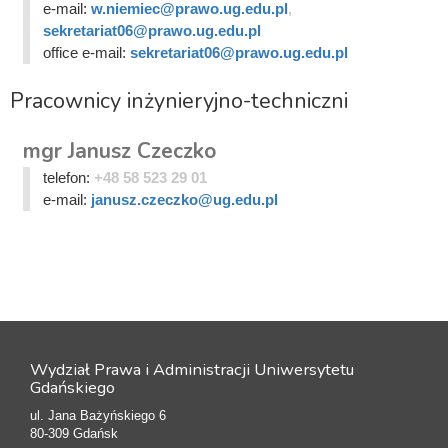
e-mail:
w.niemiec@prawo.ug.edu.pl
,
sekretariat06@prawo.ug.edu.pl
office e-mail:
sekretariat06@prawo.ug.edu.pl
Pracownicy inżynieryjno-techniczni
mgr Janusz Czeczko
telefon:
+48 58 523 29 01
e-mail:
janusz.czeczko@ug.edu.pl
Wydział Prawa i Administracji Uniwersytetu
Gdańskiego
ul. Jana Bażyńskiego 6
80-309 Gdańsk