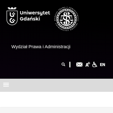
Przejdź do treści
Wydział Prawa i Administracji
Formularz
Szukaj
wyszukiwania