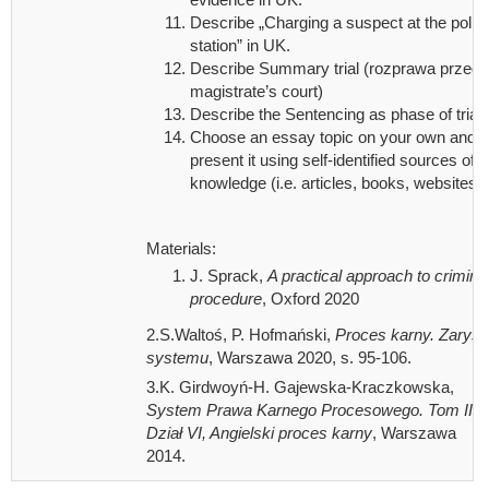
Describe „Charging a suspect at the polic
station” in UK.
Describe Summary trial (rozprawa przed
magistrate’s court)
Describe the Sentencing as phase of trial.
Choose an essay topic on your own and
present it using self-identified sources of
knowledge (i.e. articles, books, websites)
Materials:
J. Sprack,
A practical approach to crimina
procedure
, Oxford 2020
2.S.Waltoś, P. Hofmański,
Proces karny. Zarys
systemu
, Warszawa 2020, s. 95-106.
3.K. Girdwoyń-H. Gajewska-Kraczkowska,
System Prawa Karnego Procesowego. Tom II.
Dział VI, Angielski proces karny
, Warszawa
2014.