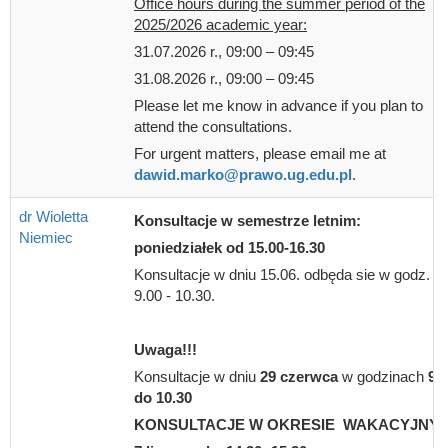
Office hours during the summer period of the
2025/2026 academic year:
31.07.2026 r., 09:00 – 09:45
31.08.2026 r., 09:00 – 09:45
Please let me know in advance if you plan to
attend the consultations.
For urgent matters, please email me at
dawid.marko@prawo.ug.edu.pl
.
dr Wioletta
Konsultacje w semestrze letnim:
Niemiec
poniedziałek od 15.00-16.30
Konsultacje w dniu 15.06. odbęda sie w godz.
9.00 - 10.30.
Uwaga!!!
Konsultacje w dniu
29 czerwca
w godzinach
9.
do 10.30
KONSULTACJE W OKRESIE WAKACYJNY