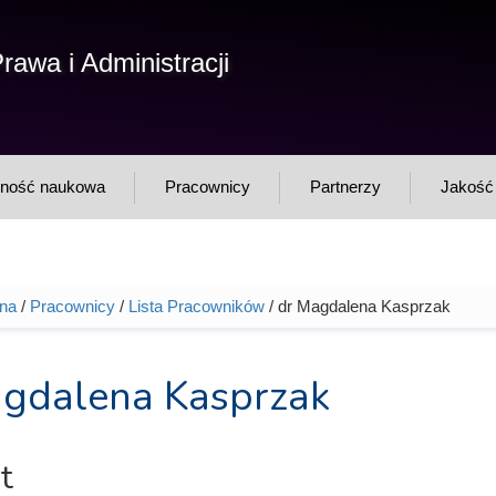
F
rawa i Administracji
Sz
w
lność naukowa
Pracownicy
Partnerzy
Jakość 
wna
/
Pracownicy
/
Lista Pracowników
/ dr Magdalena Kasprzak
tutaj
gdalena Kasprzak
t