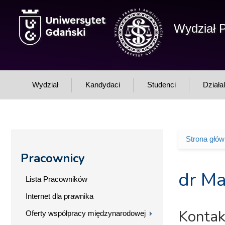
Przejdź do treści
Wydział P
Wydział
Kandydaci
Studenci
Działa
Strona głó
Jesteś 
Pracownicy
dr Ma
Lista Pracowników
Internet dla prawnika
Kontak
Oferty współpracy międzynarodowej