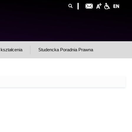
ormularz
ukaj
yszukiwania
kształcenia
Studencka Poradnia Prawna