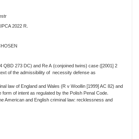
estr
IPCA 2022 R.
 CHOSEN
14 QBD 273 DC) and Re A (conjoined twins) case ([2001] 2
xt of the admissibility of necessity defense as
inal law of England and Wales (R v Woollin [1999] AC 82) and
he form of intent as regulated by the Polish Penal Code.
the American and English criminal law: recklessness and