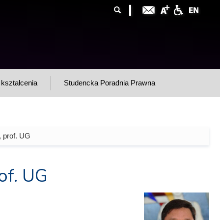
ormularz
ukaj
yszukiwania
kształcenia
Studencka Poradnia Prawna
, prof. UG
of. UG