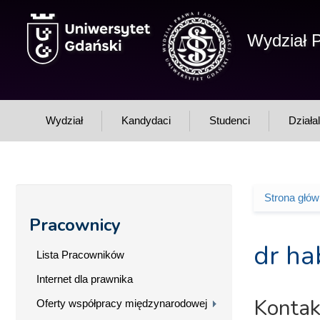
Przejdź do treści
Wydział P
Wydział
Kandydaci
Studenci
Działa
Strona głó
Jesteś 
Pracownicy
dr ha
Lista Pracowników
Internet dla prawnika
Kontak
Oferty współpracy międzynarodowej