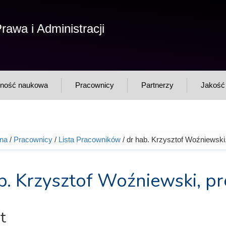
F
rawa i Administracji
Sz
w
lność naukowa
Pracownicy
Partnerzy
Jakość 
wna
/
Pracownicy
/
Lista Pracowników
/ dr hab. Krzysztof Woźniewski
tutaj
b. Krzysztof Woźniewski, pr
t