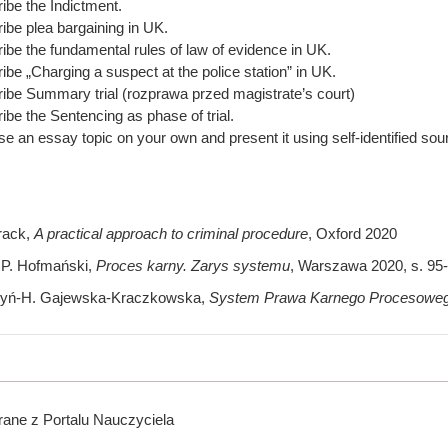
ibe the Indictment.
ibe plea bargaining in UK.
ibe the fundamental rules of law of evidence in UK.
ibe „Charging a suspect at the police station” in UK.
ibe Summary trial (rozprawa przed magistrate’s court)
ibe the Sentencing as phase of trial.
e an essay topic on your own and present it using self-identified sour
rack,
A practical approach to criminal procedure
, Oxford 2020
 P. Hofmański,
Proces karny. Zarys systemu
, Warszawa 2020, s. 95-
oyń-H. Gajewska-Kraczkowska,
System Prawa Karnego Procesowego. 
ane z Portalu Nauczyciela