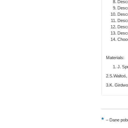
Descr
Descr
Descr
Descr
Descr
Descr
Choos
Materials:
J. Sp
2.S.Waltoś,
3.K. Girdw
–
Dane pobr