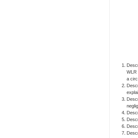
Descr
WLR 4
a circ
Descr
expla
Descr
negli
Descr
Descr
Descr
Descr