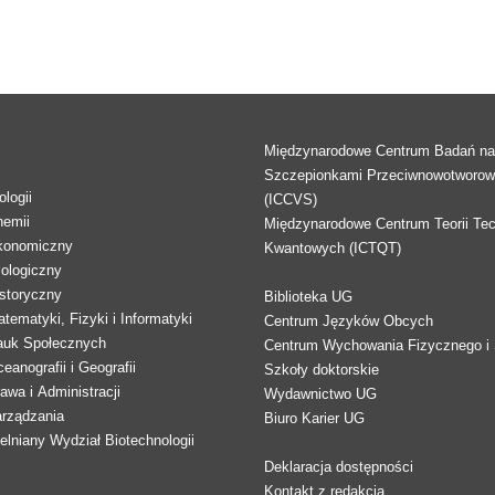
Międzynarodowe Centrum Badań n
Szczepionkami Przeciwnowotworo
logii
(ICCVS)
hemii
Międzynarodowe Centrum Teorii Tec
konomiczny
Kwantowych (ICTQT)
lologiczny
storyczny
Biblioteka UG
tematyki, Fizyki i Informatyki
Centrum Języków Obcych
auk Społecznych
Centrum Wychowania Fizycznego i 
eanografii i Geografii
Szkoły doktorskie
awa i Administracji
Wydawnictwo UG
arządzania
Biuro Karier UG
lniany Wydział Biotechnologii
Deklaracja dostępności
Kontakt z redakcją