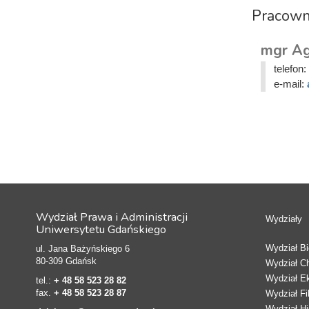
Pracown
mgr Ag
telefon:
e-mail:
Wydział Prawa i Administracji
Wydziały
Uniwersytetu Gdańskiego
Wydział Bio
ul. Jana Bażyńskiego 6
80-309 Gdańsk
Wydział C
Wydział E
tel.:
+ 48 58 523 28 82
fax.
+ 48 58 523 28 87
Wydział Fi
Wydział Hi