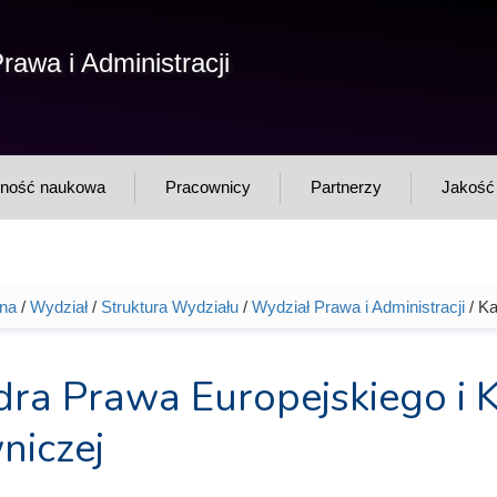
F
rawa i Administracji
Sz
w
lność naukowa
Pracownicy
Partnerzy
Jakość 
wna
/
Wydział
/
Struktura Wydziału
/
Wydział Prawa i Administracji
/ Ka
tutaj
dra Prawa Europejskiego i 
niczej