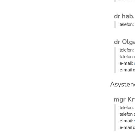
dr hab
telefon:
dr Olg
telefon:
telefon 
e-mail:
e-mail 
Asysten
mgr Kr
telefon:
telefon 
e-mail:
e-mail 