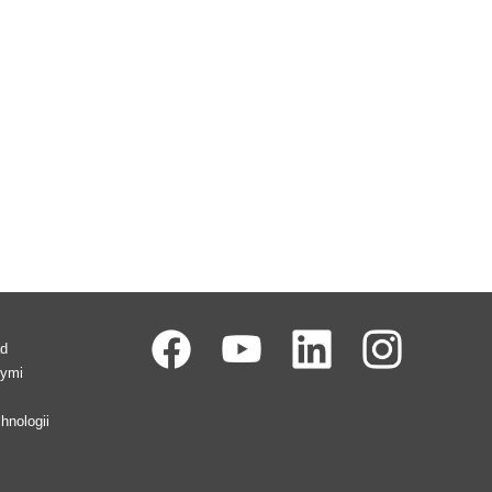
ad
wymi
hnologii