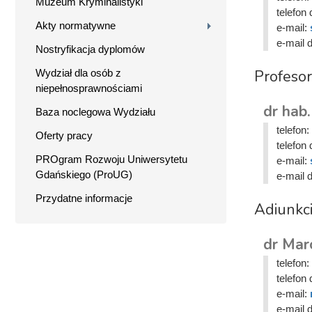
Muzeum Kryminalistyki
telefon 
Akty normatywne
e-mail:
e-mail 
Nostryfikacja dyplomów
Profesor
Wydział dla osób z
niepełnosprawnościami
dr hab
Baza noclegowa Wydziału
telefon:
Oferty pracy
telefon 
PROgram Rozwoju Uniwersytetu
e-mail:
Gdańskiego (ProUG)
e-mail 
Przydatne informacje
Adiunkc
dr Mar
telefon:
telefon 
e-mail:
e-mail 