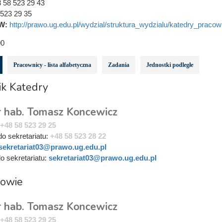
 58 523 29 43
523 29 35
W:
http://prawo.ug.edu.pl/wydzial/struktura_wydzialu/katedry_pracow
0
Pracownicy - lista alfabetyczna
Zadania
Jednostki podległe
ik Katedry
dr hab. Tomasz Koncewicz
+48 58 523 29 25
do sekretariatu:
+48 58 523 28 22
sekretariat03@prawo.ug.edu.pl
do sekretariatu:
sekretariat03@prawo.ug.edu.pl
rowie
dr hab. Tomasz Koncewicz
+48 58 523 29 25