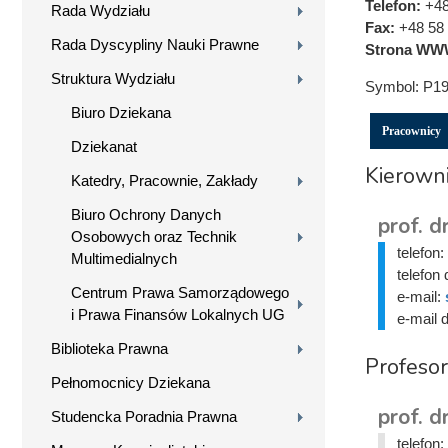
Telefon:
+48
Rada Wydziału
Fax:
+48 58 
Rada Dyscypliny Nauki Prawne
Strona WW
Struktura Wydziału
Symbol:
P19
Biuro Dziekana
Pracownicy
Dziekanat
Kierown
Katedry, Pracownie, Zakłady
Biuro Ochrony Danych
prof. 
Osobowych oraz Technik
telefon:
Multimedialnych
telefon 
Centrum Prawa Samorządowego
e-mail:
i Prawa Finansów Lokalnych UG
e-mail 
Biblioteka Prawna
Profeso
Pełnomocnicy Dziekana
prof. 
Studencka Poradnia Prawna
telefon: