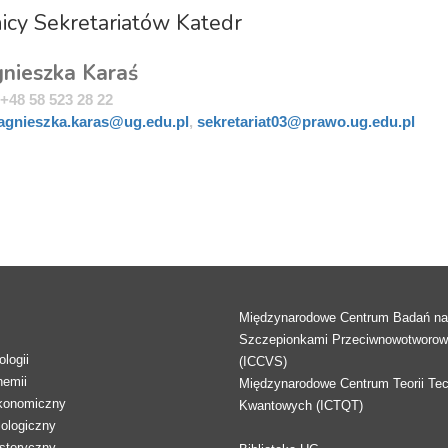
icy Sekretariatów Katedr
nieszka Karaś
+48 58 523 28 22
agnieszka.karas@ug.edu.pl
,
sekretariat03@prawo.ug.edu.pl
Międzynarodowe Centrum Badań n
Szczepionkami Przeciwnowotworo
logii
(ICCVS)
hemii
Międzynarodowe Centrum Teorii Tec
konomiczny
Kwantowych (ICTQT)
lologiczny
storyczny