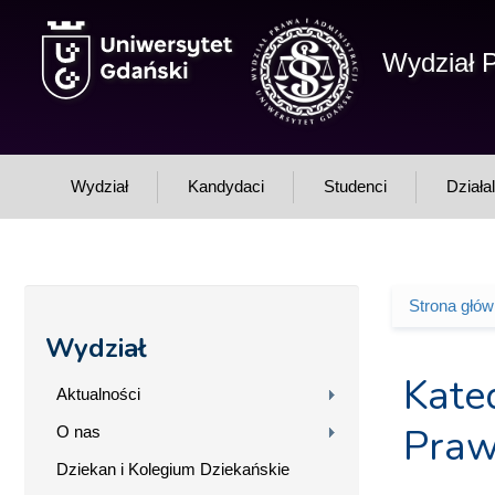
Przejdź do treści
Wydział P
Wydział
Kandydaci
Studenci
Działa
Strona głó
Jesteś 
Wydział
Kate
Aktualności
Praw
O nas
Dziekan i Kolegium Dziekańskie