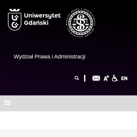
Przejdź do treści
Wydział Prawa i Administracji
Formularz
Szukaj
wyszukiwania