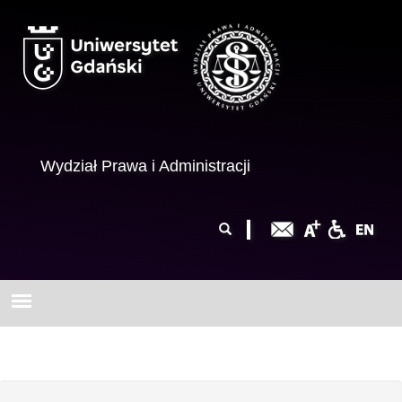
Przejdź do treści
Wydział Prawa i Administracji
Formularz
Szukaj
wyszukiwania