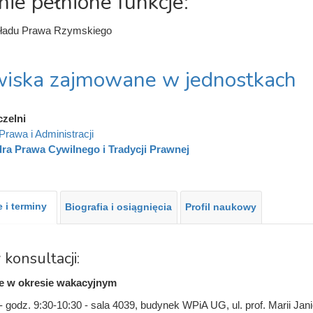
nie pełnione funkcje:
kładu Prawa Rzymskiego
iska zajmowane w jednostkach
czelni
Prawa i Administracji
ra Prawa Cywilnego i Tradycji Prawnej
 i terminy
Biografia i osiągnięcia
Profil naukowy
 konsultacji:
e w okresie wakacyjnym
- godz. 9:30-10:30 - sala 4039, budynek WPiA UG, ul. prof. Marii Jan