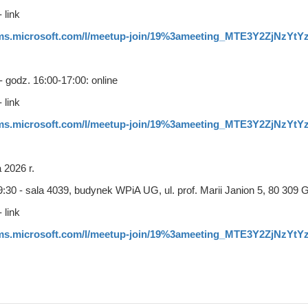
 link
ams.microsoft.com/l/meetup-join/19%3ameeting_MTE3Y2ZjNzYtYzJ
- godz. 16:00-17:00: online
 link
ams.microsoft.com/l/meetup-join/19%3ameeting_MTE3Y2ZjNzYtYzJ
 2026 r.
9:30 - sala 4039, budynek WPiA UG, ul. prof. Marii Janion 5, 80 309 
 link
ams.microsoft.com/l/meetup-join/19%3ameeting_MTE3Y2ZjNzYtYzJ