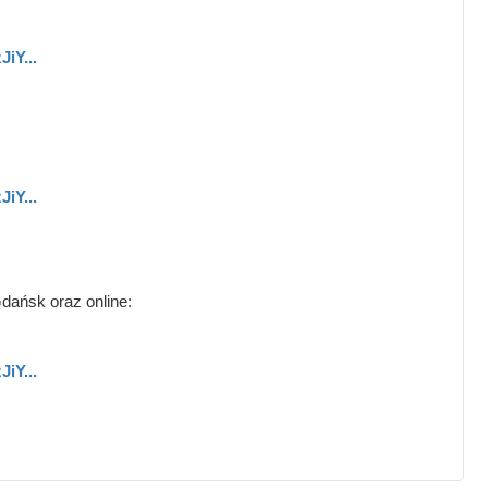
iY...
iY...
Gdańsk oraz online:
iY...