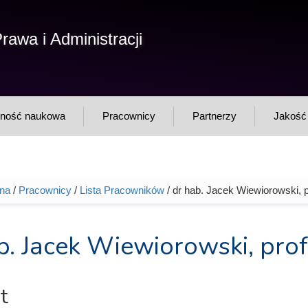
F
rawa i Administracji
Sz
w
lność naukowa
Pracownicy
Partnerzy
Jakość 
wna
/
Pracownicy
/
Lista Pracowników
/ dr hab. Jacek Wiewiorowski, 
tutaj
b. Jacek Wiewiorowski, prof
t