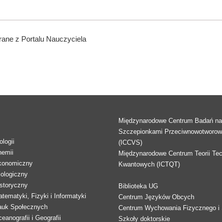
ane z Portalu Nauczyciela
Międzynarodowe Centrum Badań n
Szczepionkami Przeciwnowotworo
logii
(ICCVS)
hemii
Międzynarodowe Centrum Teorii Tec
konomiczny
Kwantowych (ICTQT)
lologiczny
storyczny
Biblioteka UG
tematyki, Fizyki i Informatyki
Centrum Języków Obcych
auk Społecznych
Centrum Wychowania Fizycznego i 
eanografii i Geografii
Szkoły doktorskie