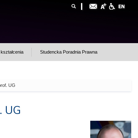
ormularz
ukaj
yszukiwania
kształcenia
Studencka Poradnia Prawna
prof. UG
. UG