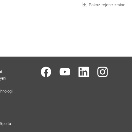
Pokaż rejestr zmian
ad
wymi
hnologii
Sportu