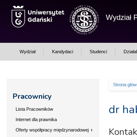
Przejdź do treści
Wydział P
Wydział
Kandydaci
Studenci
Działa
Strona głó
Jesteś 
Pracownicy
dr ha
Lista Pracowników
Internet dla prawnika
Kontak
Oferty współpracy międzynarodowej