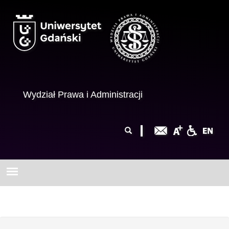
Przejdź do treści
Wydział Prawa i Administracji
Formularz
Szukaj
wyszukiwania