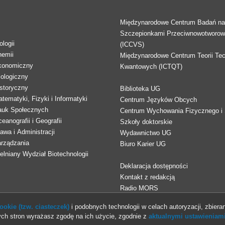
Międzynarodowe Centrum Badań n
Szczepionkami Przeciwnowotworo
logii
(ICCVS)
hemii
Międzynarodowe Centrum Teorii Tec
konomiczny
Kwantowych (ICTQT)
lologiczny
storyczny
Biblioteka UG
tematyki, Fizyki i Informatyki
Centrum Języków Obcych
auk Społecznych
Centrum Wychowania Fizycznego i 
eanografii i Geografii
Szkoły doktorskie
awa i Administracji
Wydawnictwo UG
arządzania
Biuro Karier UG
lniany Wydział Biotechnologii
Deklaracja dostępności
Kontakt z redakcją
Radio MORS
okie (tzw. ciasteczek)
i podobnych technologii w celach autoryzacji, zbieran
ch stron wyrażasz zgodę na ich użycie, zgodnie z
aktualnymi ustawieniami
© 2013-2026 Uniwersytet Gdański