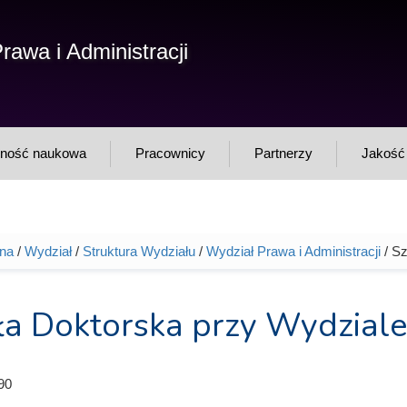
F
rawa i Administracji
Sz
w
lność naukowa
Pracownicy
Partnerzy
Jakość 
wna
/
Wydział
/
Struktura Wydziału
/
Wydział Prawa i Administracji
/ Sz
tutaj
ła Doktorska przy Wydziale 
90