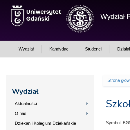
Przejdź do treści
Wydział P
Wydział
Kandydaci
Studenci
Działa
Strona głó
Jesteś 
Wydział
Szko
Aktualności
O nas
Symbol:
BG
Dziekan i Kolegium Dziekańskie