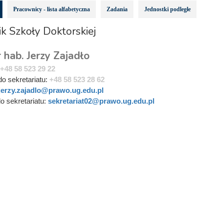
Pracownicy - lista alfabetyczna
Zadania
Jednostki podległe
k Szkoły Doktorskiej
r hab. Jerzy Zajadło
+48 58 523 29 22
do sekretariatu:
+48 58 523 28 62
jerzy.zajadlo@prawo.ug.edu.pl
do sekretariatu:
sekretariat02@prawo.ug.edu.pl