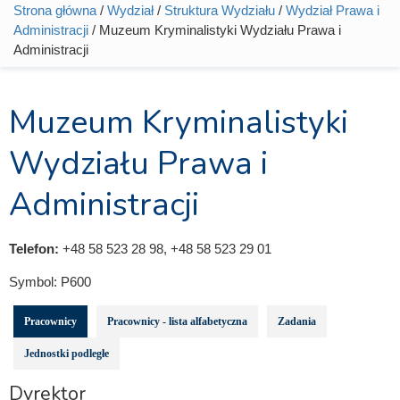
Strona główna
/
Wydział
/
Struktura Wydziału
/
Wydział Prawa i
Jesteś tutaj
Administracji
/ Muzeum Kryminalistyki Wydziału Prawa i
Administracji
Muzeum Kryminalistyki
Wydziału Prawa i
Administracji
Telefon:
+48 58 523 28 98, +48 58 523 29 01
Symbol:
P600
Pracownicy
Pracownicy - lista alfabetyczna
Zadania
Jednostki podległe
Dyrektor