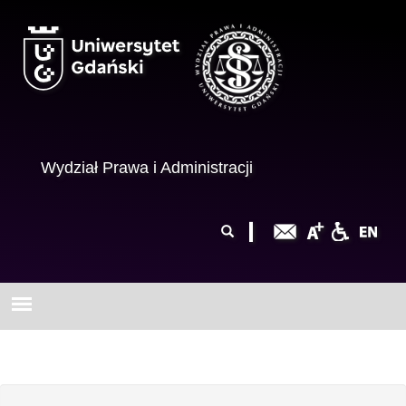
Przejdź do treści
Wydział Prawa i Administracji
Formularz
Szukaj
wyszukiwania