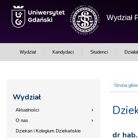
Przejdź do treści
Wydział P
Wydział
Kandydaci
Studenci
Działa
Strona głó
Jesteś 
Wydział
Dzie
Aktualności
O nas
Dziekan i Kolegium Dziekańskie
dr hab.