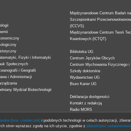
Międzynarodowe Centrum Badań n
Szczepionkami Przeciwnowotworo
logii
(ICCVS)
hemii
Międzynarodowe Centrum Teorii Tec
konomiczny
Kwantowych (ICTQT)
lologiczny
storyczny
Biblioteka UG
tematyki, Fizyki i Informatyki
Centrum Języków Obcych
auk Społecznych
Centrum Wychowania Fizycznego i 
eanografii i Geografii
Szkoły doktorskie
awa i Administracji
Wydawnictwo UG
arządzania
Biuro Karier UG
lniany Wydział Biotechnologii
Deklaracja dostępności
Kontakt z redakcją
Radio MORS
okie (tzw. ciasteczek)
i podobnych technologii w celach autoryzacji, zbieran
ch stron wyrażasz zgodę na ich użycie, zgodnie z
aktualnymi ustawieniami
© 2013-2026 Uniwersytet Gdański