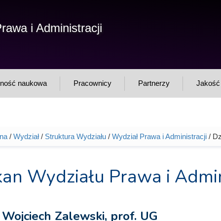
F
rawa i Administracji
Sz
w
lność naukowa
Pracownicy
Partnerzy
Jakość 
wna
/
Wydział
/
Struktura Wydziału
/
Wydział Prawa i Administracji
/ Dz
tutaj
kan Wydziału Prawa i Admini
 Wojciech Zalewski, prof. UG