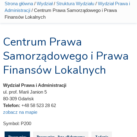
Strona główna
/
Wydział
/
Struktura Wydziału
/
Wydział Prawa i
Jesteś tutaj
Administracji
/ Centrum Prawa Samorządowego i Prawa
Finansów Lokalnych
Centrum Prawa
Samorządowego i Prawa
Finansów Lokalnych
Wydział Prawa i Administracji
ul. prof. Marii Janion 5
80-309 Gdańsk
Telefon:
+48 58 523 28 62
zobacz na mapie
Symbol:
P200
Pracownicy
Pracownicy - lista alfabetyczna
Zadania