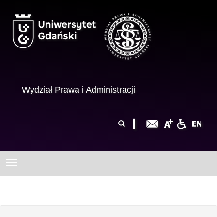
Przejdź do treści
Wydział Prawa i Administracji
Formularz
Szukaj
wyszukiwania