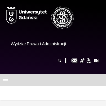
Przejdź do treści
Wydział Prawa i Administracji
Formularz
Szukaj
wyszukiwania