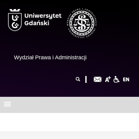
Przejdź do treści
Wydział Prawa i Administracji
Formularz
Szukaj
wyszukiwania