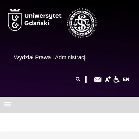
Przejdź do treści
Wydział Prawa i Administracji
Formularz
Szukaj
wyszukiwania