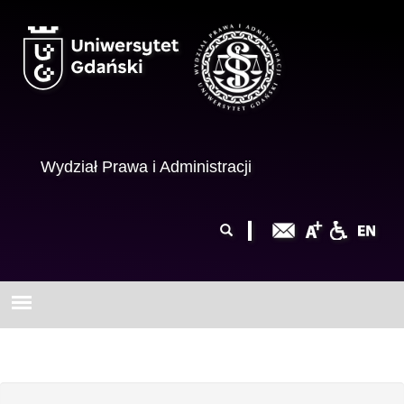
Przejdź do treści
Wydział Prawa i Administracji
Formularz
Szukaj
wyszukiwania