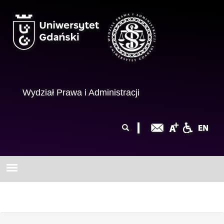
Przejdź do treści
Wydział Prawa i Administracji
Formularz
Szukaj
wyszukiwania