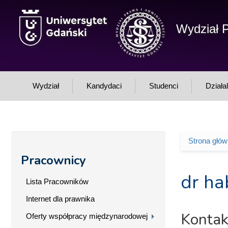
Przejdź do treści
Wydział P
Wydział
Kandydaci
Studenci
Działa
Strona głó
Jesteś 
Pracownicy
dr ha
Lista Pracowników
Internet dla prawnika
Kontak
Oferty współpracy międzynarodowej