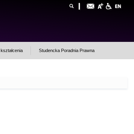
ormularz
ukaj
yszukiwania
kształcenia
Studencka Poradnia Prawna