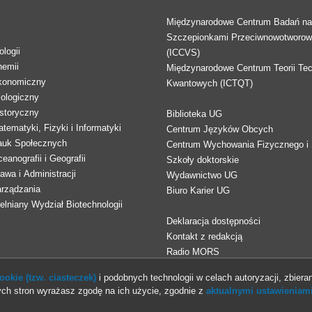
Międzynarodowe Centrum Badań n
Szczepionkami Przeciwnowotworo
logii
(ICCVS)
hemii
Międzynarodowe Centrum Teorii Tec
konomiczny
Kwantowych (ICTQT)
lologiczny
storyczny
Biblioteka UG
tematyki, Fizyki i Informatyki
Centrum Języków Obcych
auk Społecznych
Centrum Wychowania Fizycznego i 
eanografii i Geografii
Szkoły doktorskie
awa i Administracji
Wydawnictwo UG
arządzania
Biuro Karier UG
lniany Wydział Biotechnologii
Deklaracja dostępności
Kontakt z redakcją
Radio MORS
okie (tzw. ciasteczek)
i podobnych technologii w celach autoryzacji, zbieran
ch stron wyrażasz zgodę na ich użycie, zgodnie z
aktualnymi ustawieniami
© 2013-2026 Uniwersytet Gdański