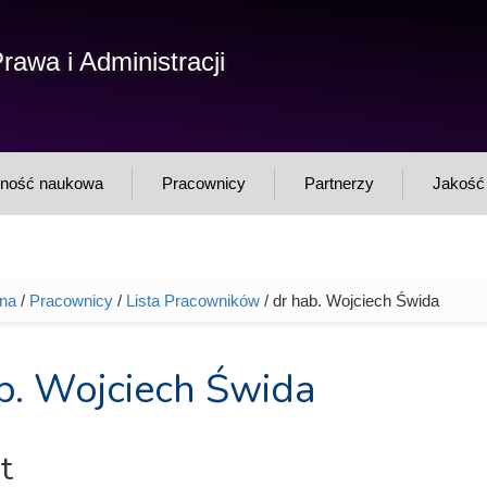
F
rawa i Administracji
Sz
w
lność naukowa
Pracownicy
Partnerzy
Jakość 
wna
/
Pracownicy
/
Lista Pracowników
/ dr hab. Wojciech Świda
tutaj
b. Wojciech Świda
t