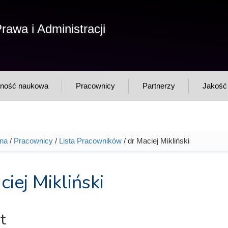
F
rawa i Administracji
Sz
w
lność naukowa
Pracownicy
Partnerzy
Jakość 
wna
/
Pracownicy
/
Lista Pracowników
/ dr Maciej Mikliński
tutaj
ciej Mikliński
t