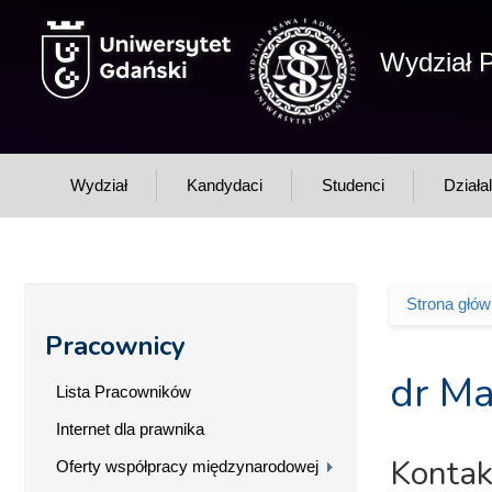
Przejdź do treści
Wydział P
Wydział
Kandydaci
Studenci
Działa
Strona głó
Jesteś 
Pracownicy
dr Ma
Lista Pracowników
Internet dla prawnika
Kontak
Oferty współpracy międzynarodowej