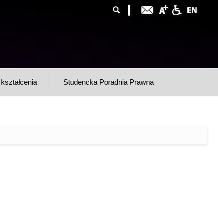
ormularz
ukaj
yszukiwania
kształcenia
Studencka Poradnia Prawna