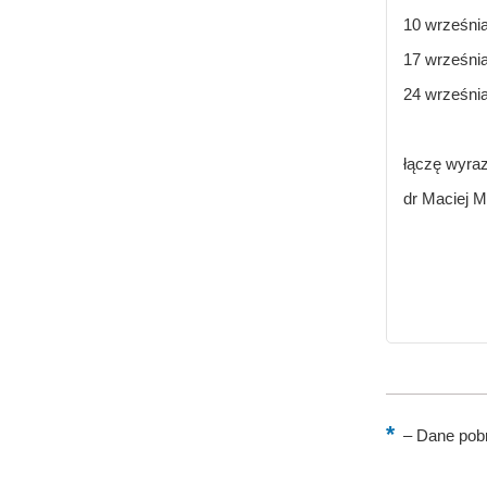
10 września
17 września
24 września
łączę wyra
dr Maciej Mi
–
Dane pobr