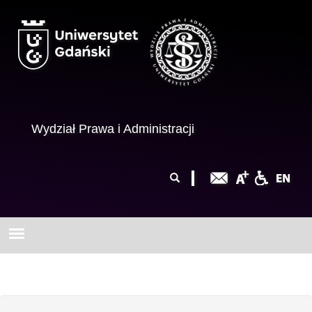
Przejdź do treści
Wydział Prawa i Administracji
Formularz
Szukaj
wyszukiwania