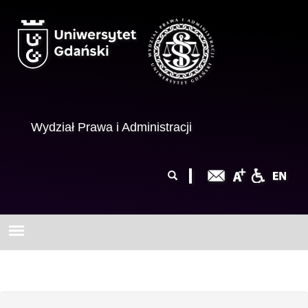
Przejdź do treści
Wydział Prawa i Administracji
Formularz
Szukaj
wyszukiwania