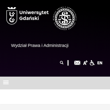
Przejdź do treści
Wydział Prawa i Administracji
Formularz
Szukaj
wyszukiwania