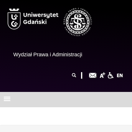
Przejdź do treści
Wydział Prawa i Administracji
Formularz
Szukaj
wyszukiwania