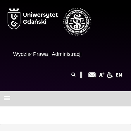
Przejdź do treści
Wydział Prawa i Administracji
Formularz
Szukaj
wyszukiwania