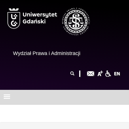
Przejdź do treści
Wydział Prawa i Administracji
Formularz
Szukaj
wyszukiwania