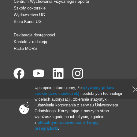
Centrum Wychowania Fizycznego i Sportu
Szkoły doktorskie
Wydawnictwo UG
Biuro Karier UG
Deklaracja dostępności
Kontakt z redakcją
Radio MORS
Uprzejmie informujemy, że
używamy plików
© 2013-2026 Uniwersytet Gdański
cookie (tzw. ciasteczek)
i podobnych technologii
w celach autoryzacji, zbierania statystyk
i ułatwienia korzystania z serwisu Uniwersytetu
Gdańskiego. Korzystając z naszych stron
wyrażasz zgodę na ich użycie, zgodnie
z
aktualnymi ustawieniami Twojej
przeglądarki
.