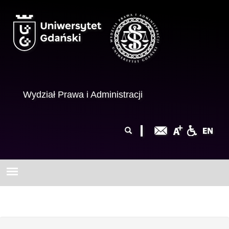
Przejdź do treści
Wydział Prawa i Administracji
Formularz
Szukaj
wyszukiwania