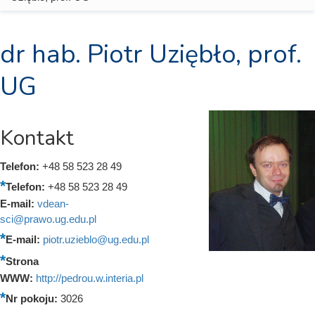
dr hab. Piotr Uziębło, prof.
UG
Kontakt
Telefon:
+48 58 523 28 49
Telefon:
+48 58 523 28 49
E-mail:
vdean-
sci@prawo.ug.edu.pl
E-mail:
piotr.uzieblo@ug.edu.pl
Strona
WWW:
http://pedrou.w.interia.pl
Nr pokoju:
3026