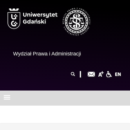
Przejdź do treści
Wydział Prawa i Administracji
Formularz
Szukaj
wyszukiwania