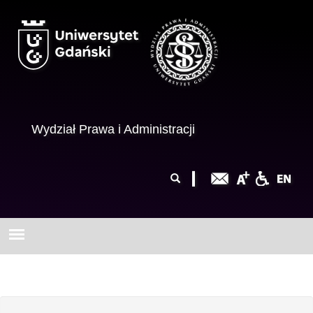
Przejdź do treści
Wydział Prawa i Administracji
Formularz
Szukaj
wyszukiwania