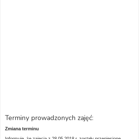
Terminy prowadzonych zajęć:
Zmiana terminu
Informuję, że zajęcia z 28.05.2018 r. zostały przeniesione