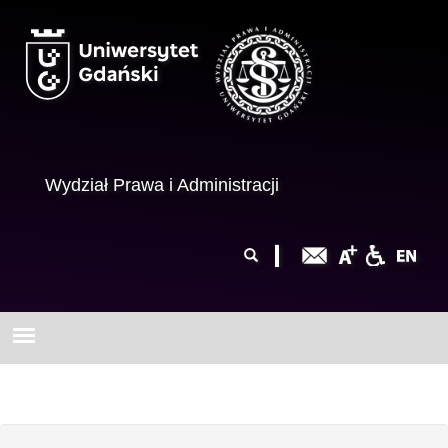
Przejdź do treści
Wydział Prawa i Administracji
Formularz
Szukaj
wyszukiwania