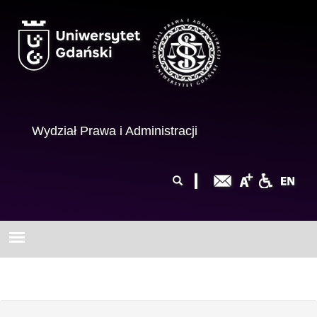
Przejdź do treści
Wydział Prawa i Administracji
Formularz
Szukaj
wyszukiwania