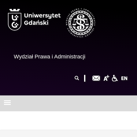
Przejdź do treści
Wydział Prawa i Administracji
Formularz
Szukaj
wyszukiwania