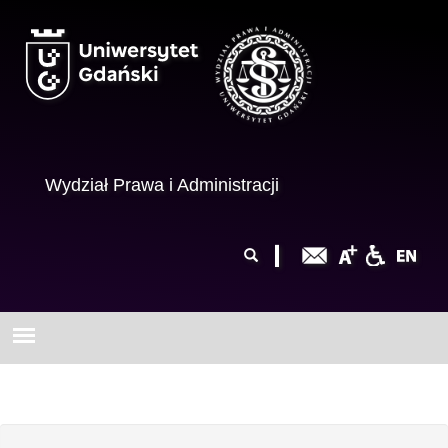
Przejdź do treści
Wydział Prawa i Administracji
Formularz
Szukaj
wyszukiwania