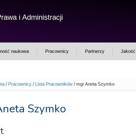
F
rawa i Administracji
Sz
w
lność naukowa
Pracownicy
Partnerzy
Jakość 
wna
/
Pracownicy
/
Lista Pracowników
/ mgr Aneta Szymko
tutaj
Aneta Szymko
t