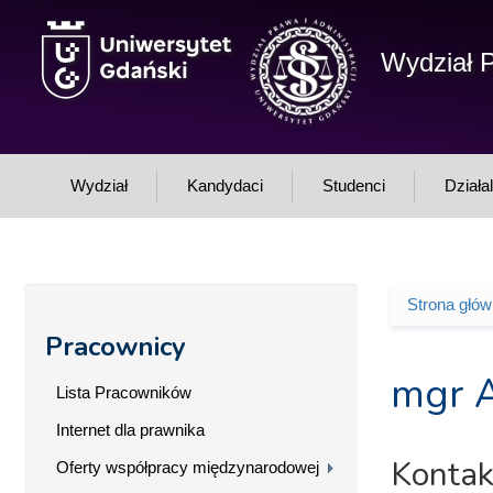
Przejdź do treści
Wydział P
Wydział
Kandydaci
Studenci
Działa
Strona głó
Jesteś 
Pracownicy
mgr 
Lista Pracowników
Internet dla prawnika
Kontak
Oferty współpracy międzynarodowej