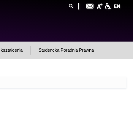
ormularz
ukaj
yszukiwania
kształcenia
Studencka Poradnia Prawna