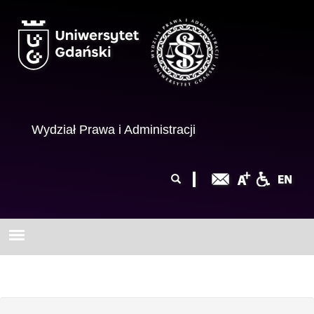
Przejdź do treści
Wydział Prawa i Administracji
Formularz
Szukaj
wyszukiwania