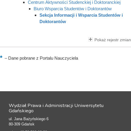
Centrum Aktywności Studenckiej i Doktoranckiej
Biuro Wsparcia Studentów i Doktorantów
Sekcja Informacji i Wsparcia Studentów i
Doktorantów
Pokaż rejestr zmian
–
Dane pobrane z Portalu Nauczyciela
Wydział Prawa i Administracji Uniwersytetu
Gdańskiego
ul. Jana Bażyńskiego 6
80-309 Gdańsk