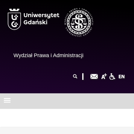
Przejdź do treści
Wydział Prawa i Administracji
Formularz
Szukaj
wyszukiwania