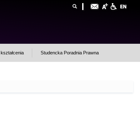
ormularz
ukaj
yszukiwania
kształcenia
Studencka Poradnia Prawna