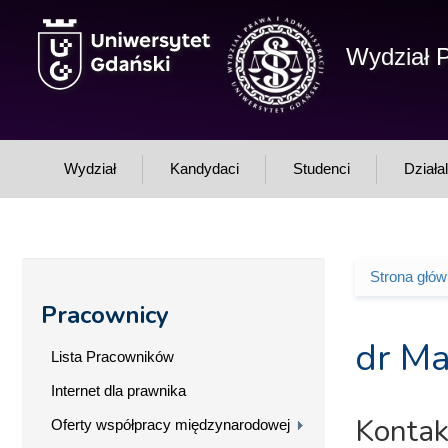
Przejdź do treści
Wydział P
Wydział
Kandydaci
Studenci
Działa
Strona głó
Jesteś 
Pracownicy
dr Ma
Lista Pracowników
Internet dla prawnika
Kontak
Oferty współpracy międzynarodowej