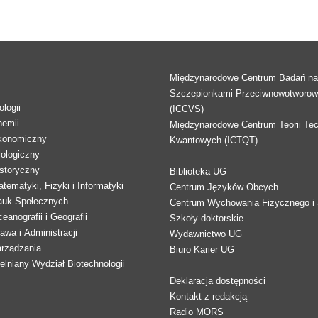
Międzynarodowe Centrum Badań n
Szczepionkami Przeciwnowotworo
logii
(ICCVS)
hemii
Międzynarodowe Centrum Teorii Tec
konomiczny
Kwantowych (ICTQT)
lologiczny
storyczny
Biblioteka UG
tematyki, Fizyki i Informatyki
Centrum Języków Obcych
auk Społecznych
Centrum Wychowania Fizycznego i 
eanografii i Geografii
Szkoły doktorskie
awa i Administracji
Wydawnictwo UG
arządzania
Biuro Karier UG
lniany Wydział Biotechnologii
Deklaracja dostępności
Kontakt z redakcją
Radio MORS