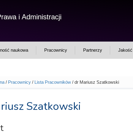
F
rawa i Administracji
Sz
w
lność naukowa
Pracownicy
Partnerzy
Jakość 
wna
/
Pracownicy
/
Lista Pracowników
/ dr Mariusz Szatkowski
tutaj
riusz Szatkowski
t