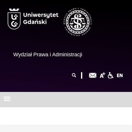
Przejdź do treści
Wydział Prawa i Administracji
Formularz
Szukaj
wyszukiwania