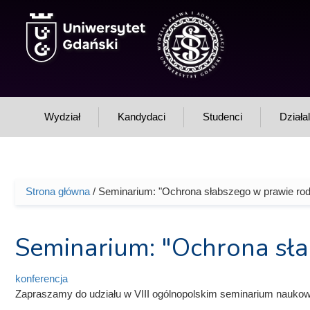
Przejdź do treści
Wydział
Kandydaci
Studenci
Działa
Strona główna
/ Seminarium: "Ochrona słabszego w prawie ro
Jesteś tutaj
Seminarium: "Ochrona sł
konferencja
Zapraszamy do udziału w VIII ogólnopolskim seminarium nauko