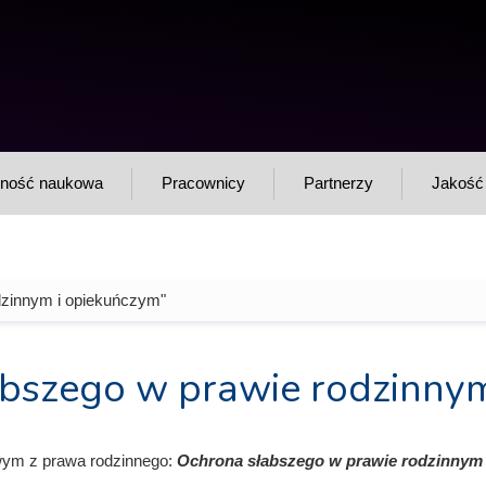
F
Sz
w
lność naukowa
Pracownicy
Partnerzy
Jakość 
dzinnym i opiekuńczym"
abszego w prawie rodzinnym
wym z prawa rodzinnego:
Ochrona słabszego w prawie rodzinnym 