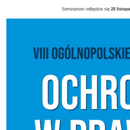
Seminarium odbędzie się
25 listop