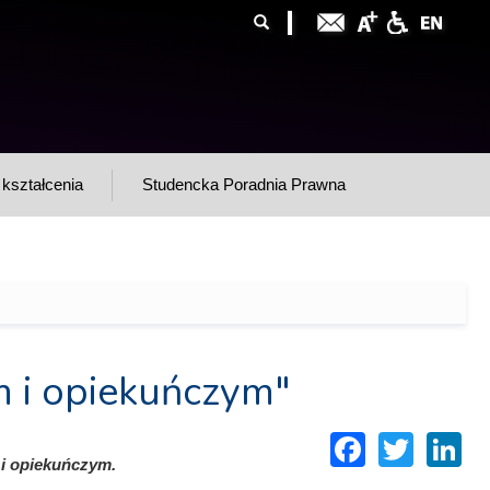
ormularz
ukaj
yszukiwania
kształcenia
Studencka Poradnia Prawna
 i opiekuńczym"
Facebo
Twitt
L
i opiekuńczym.