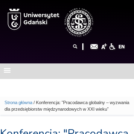
Przejdź do treści
Formularz
Szukaj
wyszukiwania
Strona główna
/ Konferencja: "Pracodawca globalny – wyzwania
Jesteś tutaj
dla przedsiębiorstw międzynarodowych w XXI wieku"
Konferencja: "Pracodawca